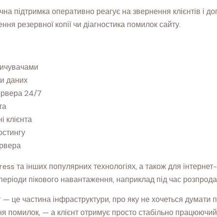
ічна підтримка оперативно реагує на звернення клієнтів і 
ння резервної копії чи діагностика помилок сайту.
пичувачами
и даних
ервера 24/7
та
і клієнта
остингу
ервера
ress та інших популярних технологіях, а також для інтернет-
періоди пікового навантаження, наприклад під час розпрода
 — це частина інфраструктури, про яку не хочеться думати по
я помилок, — а клієнт отримує просто стабільно працюючий