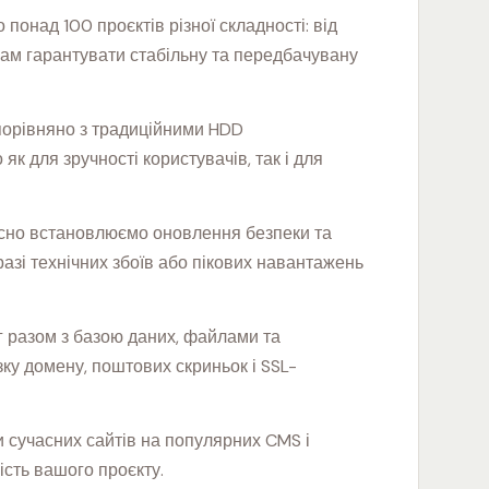
понад 100 проєктів різної складності: від
 нам гарантувати стабільну та передбачувану
 порівняно з традиційними HDD
к для зручності користувачів, так і для
асно встановлюємо оновлення безпеки та
разі технічних збоїв або пікових навантажень
г разом з базою даних, файлами та
у домену, поштових скриньок і SSL-
и сучасних сайтів на популярних CMS і
ість вашого проєкту.