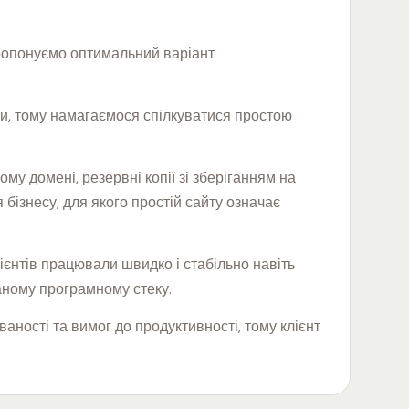
пропонуємо оптимальний варіант
ми, тому намагаємося спілкуватися простою
у домені, резервні копії зі зберіганням на
бізнесу, для якого простій сайту означає
єнтів працювали швидко і стабільно навіть
аному програмному стеку.
аності та вимог до продуктивності, тому клієнт