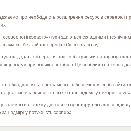
реджаємо про необхідність розширення ресурсів сервера і 
их.
ня серверної інфраструктури здаються складними і технічни
зрозуміло, без зайвого професійного жаргону.
увати додаткові сервіси: поштові скриньки на корпоративном
повіщеннями при виникненні збоїв. Це особливо важливо для 
го обладнання та програмного забезпечення, щоб сайти клі
о усуваємо вразливості, про які стає відомо у використовув
 залежно від обсягу дискового простору, очікуваної відвідув
е за надмірну потужність сервера.