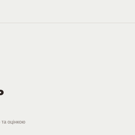
ь
 та оцінкою