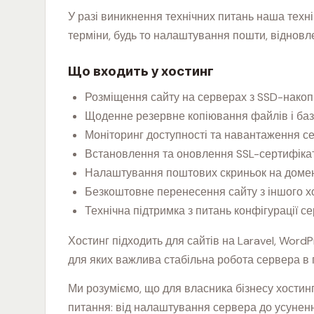
У разі виникнення технічних питань наша техн
терміни, будь то налаштування пошти, відновле
Що входить у хостинг
Розміщення сайту на серверах з SSD-нако
Щоденне резервне копіювання файлів і баз
Моніторинг доступності та навантаження с
Встановлення та оновлення SSL-сертифіка
Налаштування поштових скриньок на домен
Безкоштовне перенесення сайту з іншого х
Технічна підтримка з питань конфігурації с
Хостинг підходить для сайтів на Laravel, WordP
для яких важлива стабільна робота сервера в 
Ми розуміємо, що для власника бізнесу хостинг
питання: від налаштування сервера до усуненн