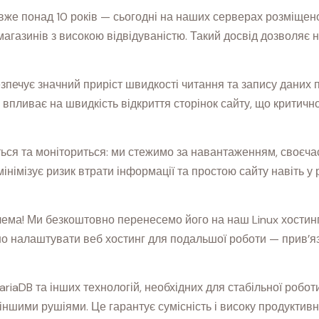
вже понад 10 років — сьогодні на наших серверах розміщено 
магазинів з високою відвідуваністю. Такий досвід дозволяє
езпечує значний приріст швидкості читання та запису даних
ливає на швидкість відкриття сторінок сайту, що критично я
ься та моніториться: ми стежимо за навантаженням, своєч
німізує ризик втрати інформації та простою сайту навіть у 
лема! Ми безкоштовно перенесемо його на наш Linux хостин
 налаштувати веб хостинг для подальшої роботи — прив’язк
riaDB та інших технологій, необхідних для стабільної робот
іншими рушіями. Це гарантує сумісність і високу продуктивн