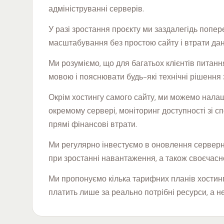
адмініструванні серверів.
У разі зростання проєкту ми заздалегідь попе
масштабування без простою сайту і втрати дан
Ми розуміємо, що для багатьох клієнтів питан
мовою і пояснювати будь-які технічні рішення 
Окрім хостингу самого сайту, ми можемо налашт
окремому сервері, моніторинг доступності зі с
прямі фінансові втрати.
Ми регулярно інвестуємо в оновлення серверно
при зростанні навантаження, а також своєчасн
Ми пропонуємо кілька тарифних планів хостингу
платить лише за реально потрібні ресурси, а н